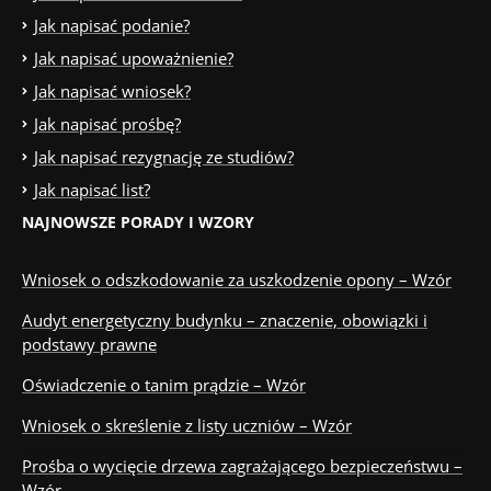
Jak napisać podanie?
Jak napisać upoważnienie?
Jak napisać wniosek?
Jak napisać prośbę?
Jak napisać rezygnację ze studiów?
Jak napisać list?
NAJNOWSZE PORADY I WZORY
Wniosek o odszkodowanie za uszkodzenie opony – Wzór
Audyt energetyczny budynku – znaczenie, obowiązki i
podstawy prawne
Oświadczenie o tanim prądzie – Wzór
Wniosek o skreślenie z listy uczniów – Wzór
Prośba o wycięcie drzewa zagrażającego bezpieczeństwu –
Wzór